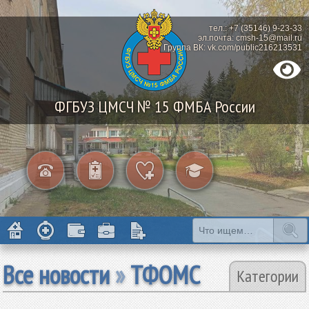
тел.: +7 (35146) 9-23-33
эл.почта: cmsh-15@mail.ru
Группа ВК: vk.com/public216213531
ФГБУЗ ЦМСЧ № 15 ФМБА России
Все новости
»
ТФОМС
Категории