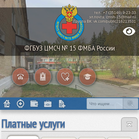
тел.: +7 (35146) 9-23-33
эл.почта: cmsh-15@mail.ru
Группа ВК: vk.com/public216213531
ФГБУЗ ЦМСЧ № 15 ФМБА России
Платные услуги