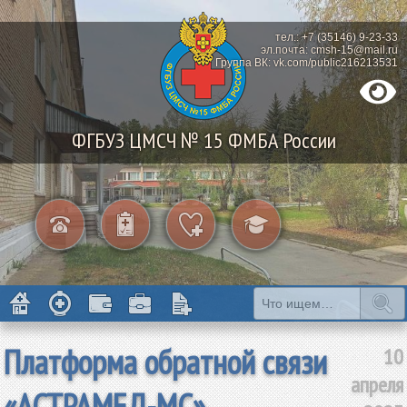
тел.: +7 (35146) 9-23-33
эл.почта: cmsh-15@mail.ru
Группа ВК: vk.com/public216213531
ФГБУЗ ЦМСЧ № 15 ФМБА России
Платформа обратной связи
10
апреля
«АСТРАМЕД-МС»