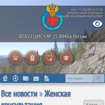
тел.: +7 (35146) 9-23-33
эл.почта: cmsh-15@mail.ru
Группа ВК: vk.com/public216213531
ФГБУЗ ЦМСЧ № 15 ФМБА России
Все новости
»
Женская
консультация