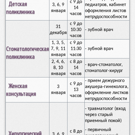
с 9 до
Детская
3, 6, 9
педиатров, кабинет
14
поликлиника
января
оформления листов
часов
нетрудоспособности
с 9 до
31
10:30
- зубной врач
декабря
часов
1, 3, 5,
с 9 до
Стоматологическая
7, 9, 11
11:30
- зубной врач
января
часов
поликлиника
2, 4, 6,
с 8 до
- врач-стоматолог,
8, 10
14
стоматолог-хирург
января
часов
- прием дежурного
с 9 до
Женская
3
акушера-гинеколога,
13
консультация
января
оформление листков
часов
нетрудоспособности
- травматолог (вход
через старый
приемный покой)
- первичный
с 8 до
Хирургический
3, 6, 9