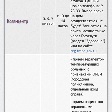
служба. Единый
номер телефона: 9-
23-33. Вызов врача
с 10 до
на дом
3, 6, 9
Колл-центр
14
осуществляться не
января
часов
будет! Записаться на
прием можно также
через Госуслуги
(раздел "Здоровье")
или на сайте
reg.fmba.gov.ru
- прием терапевтом
температурящих
больных, с
признаками ОРВИ
(городская
поликлиника,
отдельный вход
справа)
- прием пациентов
терапевтами