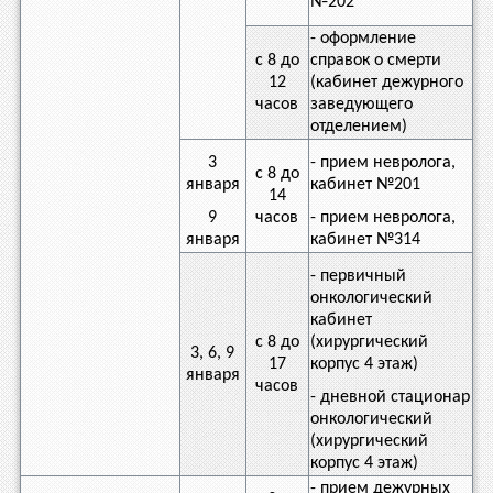
№202
- оформление
с 8 до
справок о смерти
12
(кабинет дежурного
часов
заведующего
отделением)
3
- прием невролога,
с 8 до
января
кабинет №201
14
9
часов
- прием невролога,
января
кабинет №314
- первичный
онкологический
кабинет
с 8 до
(хирургический
3, 6, 9
17
корпус 4 этаж)
января
часов
- дневной стационар
онкологический
(хирургический
корпус 4 этаж)
- прием дежурных