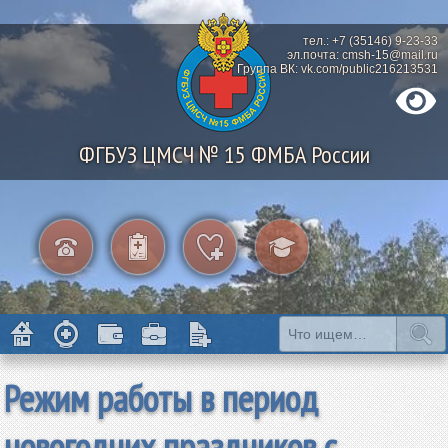
тел.: +7 (35146) 9-23-33
эл.почта: cmsh-15@mail.ru
Группа ВК: vk.com/public216213531
ФГБУЗ ЦМСЧ № 15 ФМБА России
Режим работы в период
новогодних праздников с