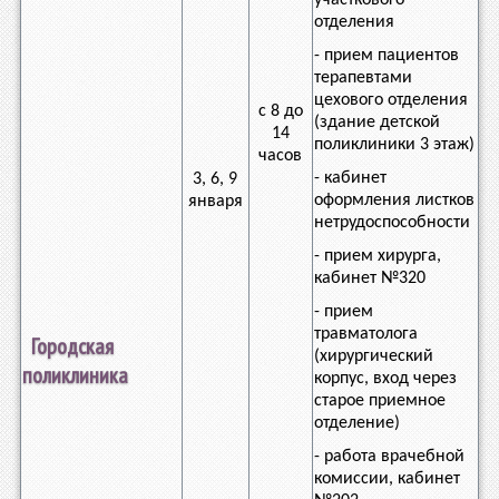
участкового
отделения
- прием пациентов
терапевтами
цехового отделения
с 8 до
(здание детской
14
поликлиники 3 этаж)
часов
- кабинет
3, 6, 9
оформления листков
января
нетрудоспособности
- прием хирурга,
кабинет №320
- прием
травматолога
Городская
(хирургический
поликлиника
корпус, вход через
старое приемное
отделение)
- работа врачебной
комиссии, кабинет