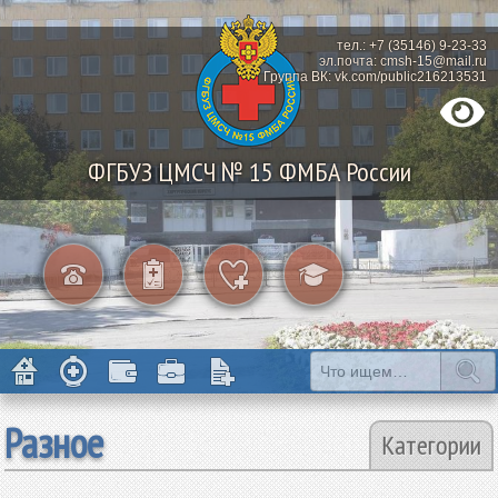
тел.: +7 (35146) 9-23-33
эл.почта: cmsh-15@mail.ru
Группа ВК: vk.com/public216213531
ФГБУЗ ЦМСЧ № 15 ФМБА России
Разное
Категории