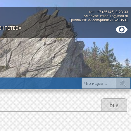
тел.: +7 (35146) 9-23-33
эл.почта: cmsh-15@mail.ru
Группа ВК: vk.com/public216213531
ентства»
Все