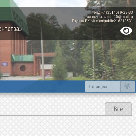
тел.: +7 (35146) 9-23-33
эл.почта: cmsh-15@mail.ru
Группа ВК: vk.com/public216213531
ентства»
Все