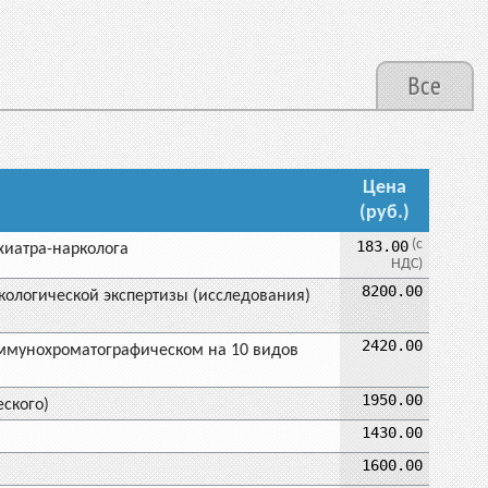
Все
Цена
(руб.)
(с
183.00
хиатра-нарколога
НДС)
8200.00
кологической экспертизы (исследования)
2420.00
ммунохроматографическом на 10 видов
1950.00
ского)
1430.00
1600.00