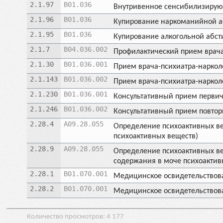
2.1.97
B01.036
Внутривенное сенсибилизирую
2.1.96
B01.036
Купирование наркоманийной 
2.1.95
B01.036
Купирование алкогольной абс
2.1.7
B04.036.002
Профилактический прием врача
2.1.30
B01.036.001
Прием врача-психиатра-наркол
2.1.143
B01.036.002
Прием врача-психиатра-наркол
2.1.230
B01.036.001
Консультативный прием первич
2.1.246
B01.036.002
Консультативный прием повтор
2.28.4
A09.28.055
Определение психоактивных ве
психоактивных веществ)
2.28.9
A09.28.055
Определение психоактивных ве
содержания в моче психоактив
2.28.1
B01.070.001
Медицинское освидетельствова
2.28.2
B01.070.001
Медицинское освидетельствован
Количество просмотров:
4 177