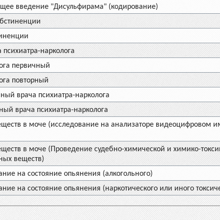
щее введение "Дисульфирама" (кодирование)
абстиненции
тиненции
 психиатра-нарколога
ога первичный
ога повторный
ный врача психиатра-нарколога
ный врача психиатра-нарколога
ществ в моче (исследование на анализаторе видеоцифровом и
ществ в моче (Проведение судебно-химической и химико-токси
ных веществ)
ние на состояние опьянения (алкогольного)
ие на состояние опьянения (наркотического или иного токсиче