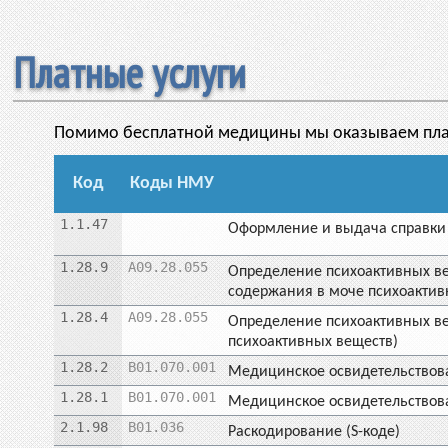
Платные услуги
Помимо бесплатной медицины мы оказываем плат
Код
Коды НМУ
1.1.47
Оформление и выдача справки о
1.28.9
A09.28.055
Определение психоактивных ве
содержания в моче психоактив
1.28.4
A09.28.055
Определение психоактивных ве
психоактивных веществ)
1.28.2
B01.070.001
Медицинское освидетельствован
1.28.1
B01.070.001
Медицинское освидетельствова
2.1.98
B01.036
Раскодирование (S-коде)