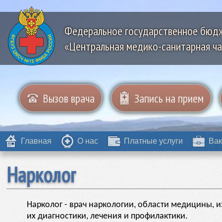
Федеральное государственное бюд
«Центральная медико-санитарная ча
Вызов врача
Запись на прием
Главная
О нас
Платные услуги
Вак
Нарколог
Нарколог - врач наркологии, области медицины,
их диагностики, лечения и профилактики.