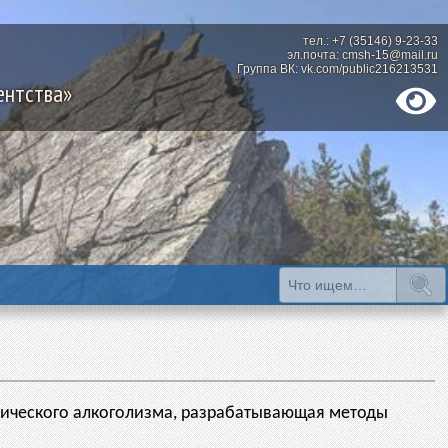
тел.: +7 (35146) 9-23-33
эл.почта: cmsh-15@mail.ru
Группа ВК: vk.com/public216213531
ентства»
нического алкоголизма, разрабатывающая методы