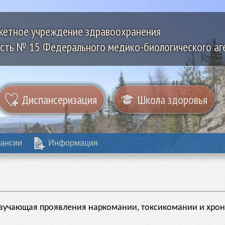
жетное учреждение здравоохранения
сть № 15 Федерального медико-биологического аг
Диспансеризация
Школа здоровья
ансии
Информация
 изучающая проявления наркомании, токсикомании и хро