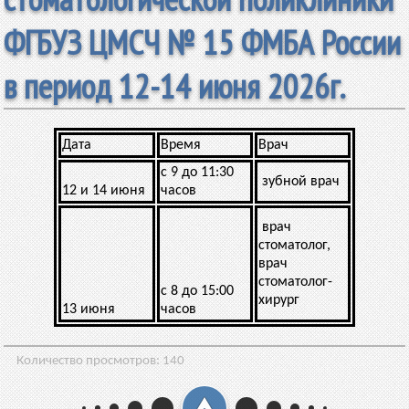
ФГБУЗ ЦМСЧ № 15 ФМБА России
в период 12-14 июня 2026г.
Дата
Время
Врач
с 9 до 11:30
зубной врач
12 и 14 июня
часов
врач
стоматолог,
врач
стоматолог-
с 8 до 15:00
хирург
13 июня
часов
Количество просмотров:
140