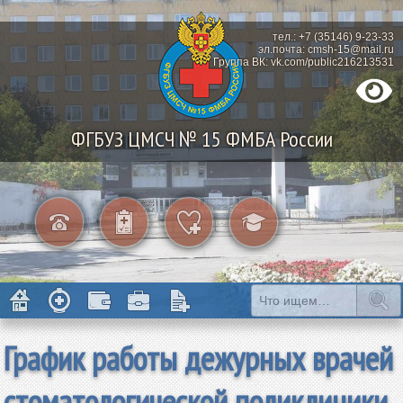
тел.: +7 (35146) 9-23-33
эл.почта: cmsh-15@mail.ru
Группа ВК: vk.com/public216213531
ФГБУЗ ЦМСЧ № 15 ФМБА России
График работы дежурных врачей
стоматологической поликлиники