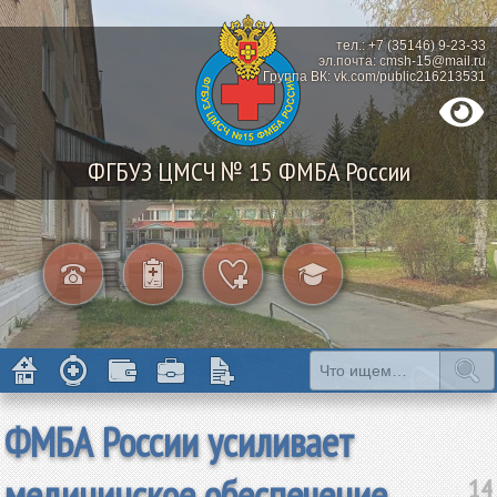
тел.: +7 (35146) 9-23-33
эл.почта: cmsh-15@mail.ru
Группа ВК: vk.com/public216213531
ФГБУЗ ЦМСЧ № 15 ФМБА России
ФМБА России усиливает
медицинское обеспечение
14