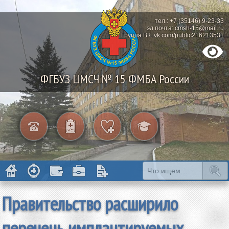
тел.: +7 (35146) 9-23-33
эл.почта: cmsh-15@mail.ru
Группа ВК: vk.com/public216213531
ФГБУЗ ЦМСЧ № 15 ФМБА России
Правительство расширило
перечень имплантируемых