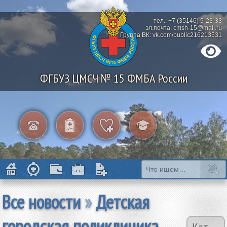
тел.: +7 (35146) 9-23-33
эл.почта: cmsh-15@mail.ru
Группа ВК: vk.com/public216213531
ФГБУЗ ЦМСЧ № 15 ФМБА России
Все новости
»
Детская
городская поликлиника