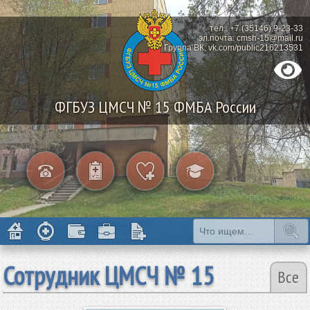
тел.: +7 (35146) 9-23-33
эл.почта: cmsh-15@mail.ru
Группа ВК: vk.com/public216213531
ФГБУЗ ЦМСЧ № 15 ФМБА России
Сотрудник ЦМСЧ № 15
Все