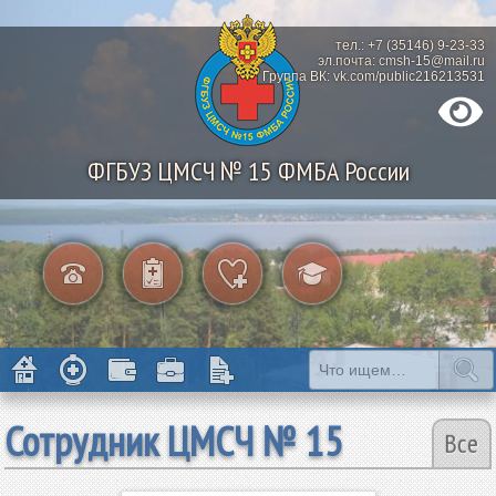
тел.: +7 (35146) 9-23-33
эл.почта: cmsh-15@mail.ru
Группа ВК: vk.com/public216213531
ФГБУЗ ЦМСЧ № 15 ФМБА России
Сотрудник ЦМСЧ № 15
Все