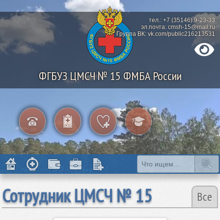
тел.: +7 (35146) 9-23-33
эл.почта: cmsh-15@mail.ru
Группа ВК: vk.com/public216213531
ФГБУЗ ЦМСЧ № 15 ФМБА России
Сотрудник ЦМСЧ № 15
Все