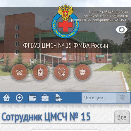
тел.: +7 (35146) 9-23-33
эл.почта: cmsh-15@mail.ru
Группа ВК: vk.com/public216213531
ФГБУЗ ЦМСЧ № 15 ФМБА России
Сотрудник ЦМСЧ № 15
Все