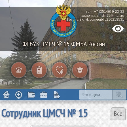
тел.: +7 (35146) 9-23-33
эл.почта: cmsh-15@mail.ru
Группа ВК: vk.com/public216213531
ФГБУЗ ЦМСЧ № 15 ФМБА России
Сотрудник ЦМСЧ № 15
Все