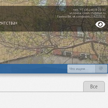
тел.: +7 (35146) 9-23-33
эл.почта: cmsh-15@mail.ru
Группа ВК: vk.com/public216213531
ентства»
Все