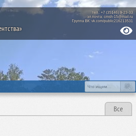
тел.: +7 (35146) 9-23-33
эл.почта: cmsh-15@mail.ru
Группа ВК: vk.com/public216213531
ентства»
Все