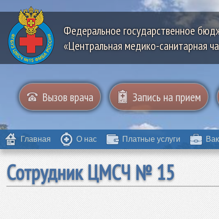
Федеральное государственное бюд
«Центральная медико-санитарная ча
Вызов врача
Запись на прием
Главная
О нас
Платные услуги
Вак
Сотрудник ЦМСЧ № 15