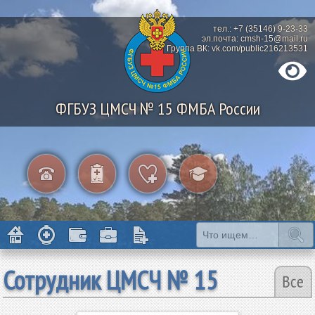
тел.: +7 (35146) 9-23-33
эл.почта: cmsh-15@mail.ru
Группа ВК: vk.com/public216213531
ФГБУЗ ЦМСЧ № 15 ФМБА России
Сотрудник ЦМСЧ № 15
Все