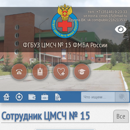
тел.: +7 (35146) 9-23-33
эл.почта: cmsh-15@mail.ru
Группа ВК: vk.com/public216213531
ФГБУЗ ЦМСЧ № 15 ФМБА России
Сотрудник ЦМСЧ № 15
Все