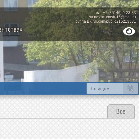
тел.: +7 (35146) 9-23-33
эл.почта: cmsh-15@mail.ru
Группа ВК: vk.com/public216213531
ентства»
Все