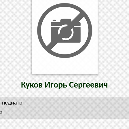
Куков
Игорь
Сергеевич
-педиатр
а