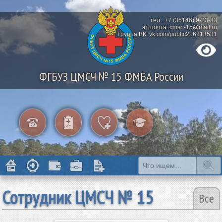
тел.: +7 (35146) 9-23-33
эл.почта: cmsh-15@mail.ru
Группа ВК: vk.com/public216213531
ФГБУЗ ЦМСЧ № 15 ФМБА России
Сотрудник ЦМСЧ № 15
Все