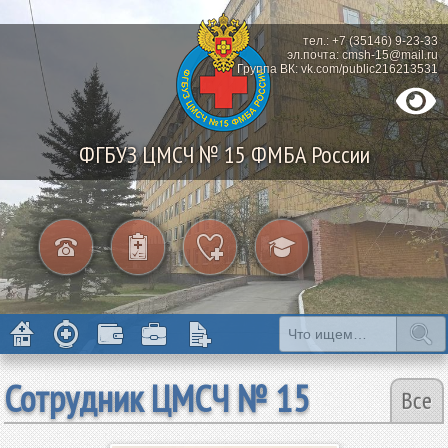
тел.: +7 (35146) 9-23-33
эл.почта: cmsh-15@mail.ru
Группа ВК: vk.com/public216213531
ФГБУЗ ЦМСЧ № 15 ФМБА России
Сотрудник ЦМСЧ № 15
Все