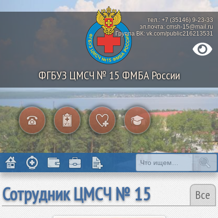
тел.: +7 (35146) 9-23-33
эл.почта: cmsh-15@mail.ru
Группа ВК: vk.com/public216213531
ФГБУЗ ЦМСЧ № 15 ФМБА России
Сотрудник ЦМСЧ № 15
Все