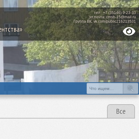
тел.: +7 (35146) 9-23-33
эл.почта: cmsh-15@mail.ru
Группа ВК: vk.com/public216213531
ентства»
Все