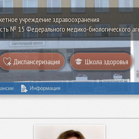
жетное учреждение здравоохранения
сть № 15 Федерального медико-биологического аг
Диспансеризация
Школа здоровья
ансии
Информация