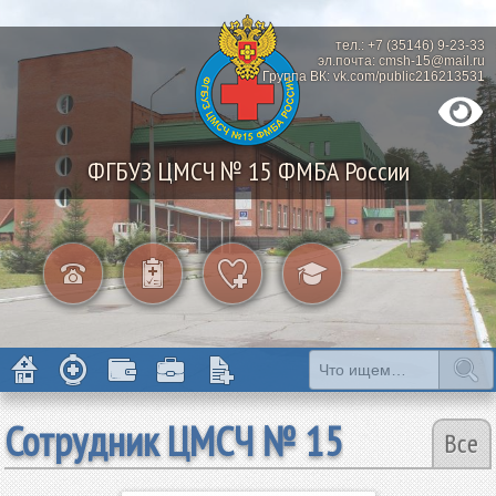
тел.: +7 (35146) 9-23-33
эл.почта: cmsh-15@mail.ru
Группа ВК: vk.com/public216213531
ФГБУЗ ЦМСЧ № 15 ФМБА России
Сотрудник ЦМСЧ № 15
Все