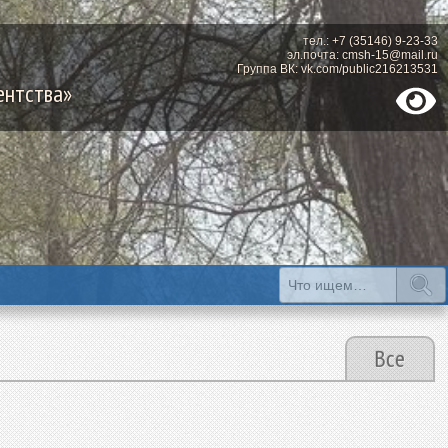
тел.: +7 (35146) 9-23-33
эл.почта: cmsh-15@mail.ru
Группа ВК: vk.com/public216213531
ентства»
Все