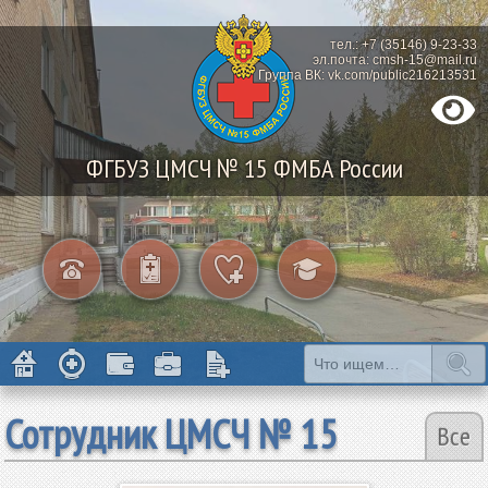
тел.: +7 (35146) 9-23-33
эл.почта: cmsh-15@mail.ru
Группа ВК: vk.com/public216213531
ФГБУЗ ЦМСЧ № 15 ФМБА России
Сотрудник ЦМСЧ № 15
Все