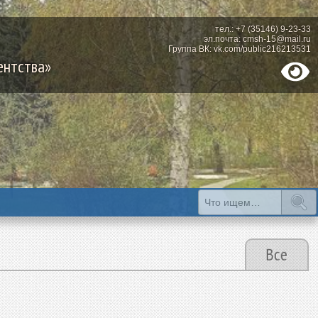
тел.: +7 (35146) 9-23-33
эл.почта: cmsh-15@mail.ru
Группа ВК: vk.com/public216213531
ентства»
Все