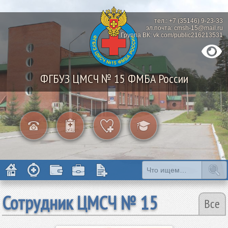
тел.: +7 (35146) 9-23-33
эл.почта: cmsh-15@mail.ru
Группа ВК: vk.com/public216213531
ФГБУЗ ЦМСЧ № 15 ФМБА России
Сотрудник ЦМСЧ № 15
Все